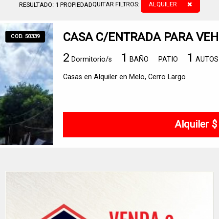
QUITAR FILTROS:
ALQUILER
RESULTADO:
1
PROPIEDAD
CASA C/ENTRADA PARA VEH
COD. 50339
2
1
1
Dormitorio/s
BAÑO
PATIO
AUTOS
Casas en Alquiler en Melo, Cerro Largo
Alquiler 