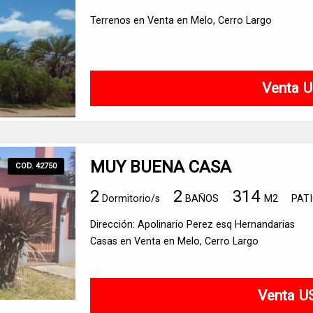
Terrenos en Venta en Melo, Cerro Largo
Venta U
MUY BUENA CASA
COD. 42750
2
2
314
Dormitorio/s
BAÑOS
M2
PAT
Dirección: Apolinario Perez esq Hernandarias
Casas en Venta en Melo, Cerro Largo
Venta U