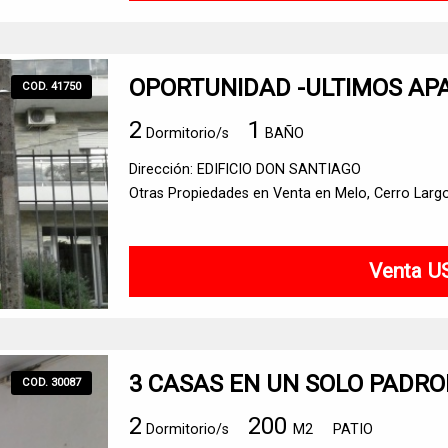
OPORTUNIDAD -ULTIMOS A
COD. 41750
2
1
Dormitorio/s
BAÑO
Dirección: EDIFICIO DON SANTIAGO
Otras Propiedades en Venta en Melo, Cerro Larg
Venta U
3 CASAS EN UN SOLO PADR
COD. 30087
2
200
Dormitorio/s
M2
PATIO