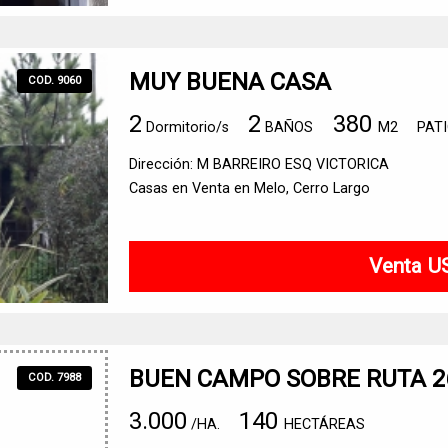
MUY BUENA CASA
COD. 9060
2
2
380
Dormitorio/s
BAÑOS
M2
PAT
Dirección: M BARREIRO ESQ VICTORICA
Casas en Venta en Melo, Cerro Largo
Venta U
BUEN CAMPO SOBRE RUTA 2
COD. 7988
3.000
140
/HA.
HECTÁREAS