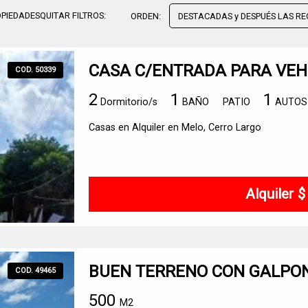
PIEDADES
QUITAR FILTROS:
ORDEN:
CASA C/ENTRADA PARA VEH
COD. 50339
2
1
1
Dormitorio/s
BAÑO
PATIO
AUTOS
Casas en Alquiler en Melo, Cerro Largo
Alquiler 
BUEN TERRENO CON GALPO
COD. 49465
500
M2