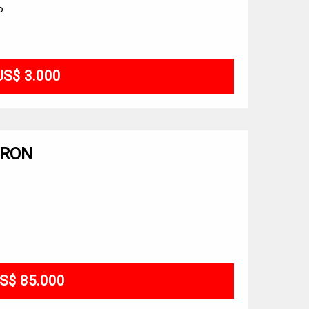
o
US$ 3.000
DRON
S$ 85.000