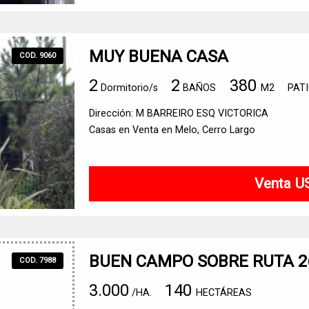
MUY BUENA CASA
COD. 9060
2
2
380
Dormitorio/s
BAÑOS
M2
PAT
Dirección: M BARREIRO ESQ VICTORICA
Casas en Venta en Melo, Cerro Largo
Venta U
BUEN CAMPO SOBRE RUTA 2
COD. 7988
3.000
140
/HA.
HECTÁREAS