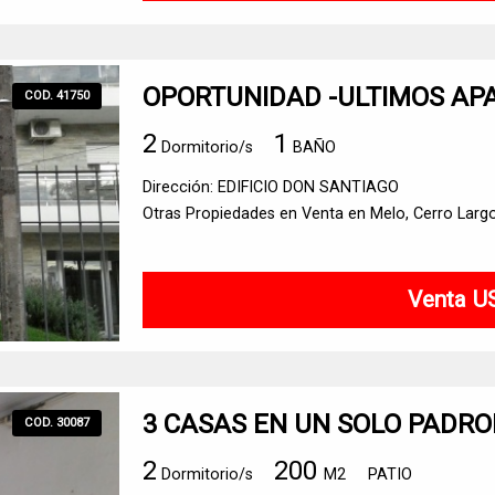
OPORTUNIDAD -ULTIMOS A
COD. 41750
2
1
Dormitorio/s
BAÑO
Dirección: EDIFICIO DON SANTIAGO
Otras Propiedades en Venta en Melo, Cerro Larg
Venta U
3 CASAS EN UN SOLO PADR
COD. 30087
2
200
Dormitorio/s
M2
PATIO