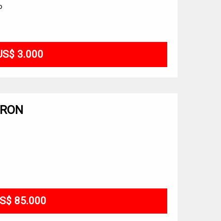
o
US$ 3.000
DRON
S$ 85.000