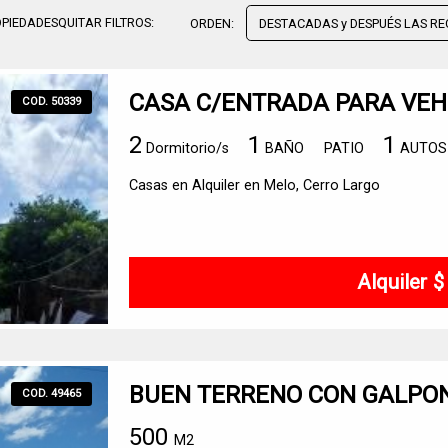
PIEDADES
QUITAR FILTROS:
ORDEN:
CASA C/ENTRADA PARA VEH
COD. 50339
2
1
1
Dormitorio/s
BAÑO
PATIO
AUTOS
Casas en Alquiler en Melo, Cerro Largo
Alquiler 
BUEN TERRENO CON GALPO
COD. 49465
500
M2