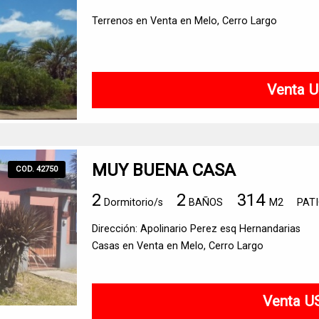
Terrenos en Venta en Melo, Cerro Largo
Venta U
MUY BUENA CASA
COD. 42750
2
2
314
Dormitorio/s
BAÑOS
M2
PAT
Dirección: Apolinario Perez esq Hernandarias
Casas en Venta en Melo, Cerro Largo
Venta U