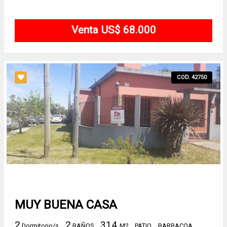
Venta US$ 68.000
COD. 42750
MUY BUENA CASA
2
2
314
Dormitorio/s
BAÑOS
M2
PATIO
BARBACOA