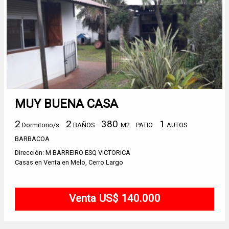
MUY BUENA CASA
2
2
380
1
Dormitorio/s
BAÑOS
M2
PATIO
AUTOS
BARBACOA
Dirección: M BARREIRO ESQ VICTORICA
Casas en Venta en Melo, Cerro Largo
Venta US$ 140.000